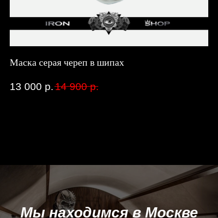
Маска серая череп в шипах
Чё
ст
13 000
р.
14 900
р.
9
Мы находимся в Москве