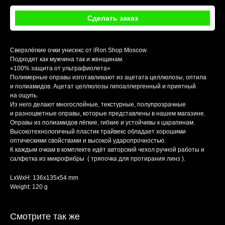
Сделать заказ
Сверхлёгкие очки унисекс от iRon Shop Moscow.
Подходят как мужчина так и женщинам.
«100% защита от ультрафиолета»
Полимерные оправы изготавливают из ацетата целлюлозы, оптила
и полиамидов. Ацетат целлюлозы гипоаллергенный и приятный
на ощупь.
Из него делают многослойные, текстурные, полупрозрачные
и разноцветные оправы, которые представлены в нашем магазине.
Оправы из полиамидов лёгкие, гибкие и устойчивы к царапинам.
Высокотехнологичный пластик трайвекс обладает хорошими
оптическими свойствами и высокой ударопрочностью.
К каждым очкам в комплекте идёт авторский чехол ручной работы и
салфетка из микрофибры ( тряпочка для протирания линз ).
LxWxH: 136x135x54 mm
Weight: 120 g
Смотрите так же