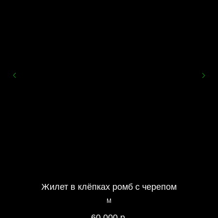
Жилет в клёпках ромб с черепом
М
Дж
60 000
р.