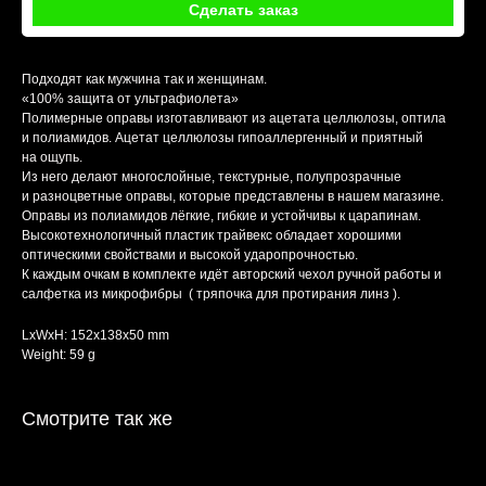
Сделать заказ
Подходят как мужчина так и женщинам.
«100% защита от ультрафиолета»
Полимерные оправы изготавливают из ацетата целлюлозы, оптила
и полиамидов. Ацетат целлюлозы гипоаллергенный и приятный
на ощупь.
Из него делают многослойные, текстурные, полупрозрачные
и разноцветные оправы, которые представлены в нашем магазине.
Оправы из полиамидов лёгкие, гибкие и устойчивы к царапинам.
Высокотехнологичный пластик трайвекс обладает хорошими
оптическими свойствами и высокой ударопрочностью.
К каждым очкам в комплекте идёт авторский чехол ручной работы и
салфетка из микрофибры ( тряпочка для протирания линз ).
LxWxH: 152x138x50 mm
Weight: 59 g
Смотрите так же