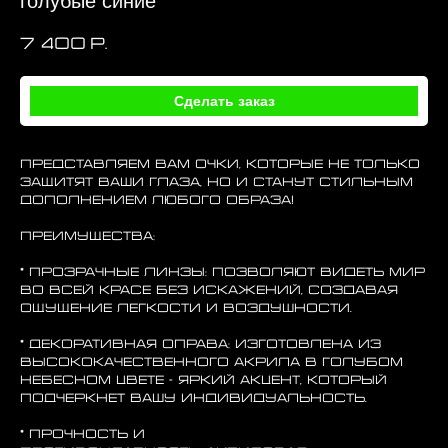
голубые синие
7 400
р.
Сделать заказ
Представляем вам очки, которые не только
защитят ваши глаза, но и станут стильным
дополнением любого образа!
Преимущества:
* Прозрачные линзы: позволяют видеть мир
во всей красе без искажений, создавая
ощущение легкости и воздушности.
* Декоративная оправа: изготовлена из
высококачественного акрила в голубом
небесном цвете - яркий акцент, который
подчеркнет вашу индивидуальность.
* Прочность и