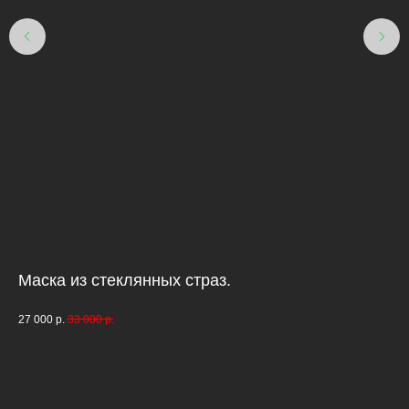
Маска из стеклянных страз.
Ма
цв
27 000
р.
33 000
р.
49 