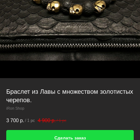
Браслет из Лавы с множеством золотистых
черепов.
iRon Shop
3 700
р.
4 900
р.
/
1 pc
/
1 pc
Сделать заказ