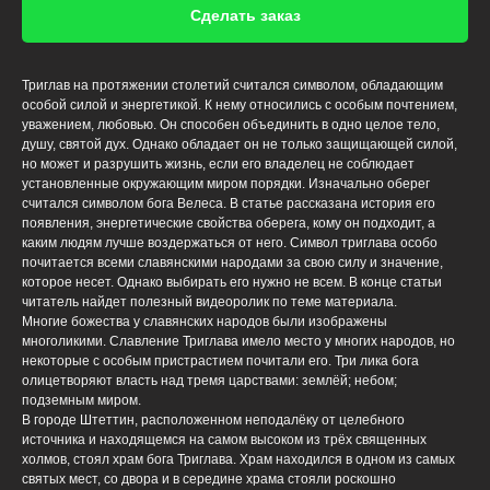
Сделать заказ
Триглав на протяжении столетий считался символом, обладающим
особой силой и энергетикой. К нему относились с особым почтением,
уважением, любовью. Он способен объединить в одно целое тело,
душу, святой дух. Однако обладает он не только защищающей силой,
но может и разрушить жизнь, если его владелец не соблюдает
установленные окружающим миром порядки. Изначально оберег
считался символом бога Велеса. В статье рассказана история его
появления, энергетические свойства оберега, кому он подходит, а
каким людям лучше воздержаться от него. Символ триглава особо
почитается всеми славянскими народами за свою силу и значение,
которое несет. Однако выбирать его нужно не всем. В конце статьи
читатель найдет полезный видеоролик по теме материала.
Многие божества у славянских народов были изображены
многоликими. Славление Триглава имело место у многих народов, но
некоторые с особым пристрастием почитали его. Три лика бога
олицетворяют власть над тремя царствами: землёй; небом;
подземным миром.
В городе Штеттин, расположенном неподалёку от целебного
источника и находящемся на самом высоком из трёх священных
холмов, стоял храм бога Триглава. Храм находился в одном из самых
святых мест, со двора и в середине храма стояли роскошно