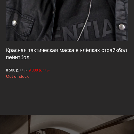
Красная тактическая маска в клёпках страйкбол
Ди
пейнтбол.
пл
8 500
р.
9 800
р.
8 5
/
1 pc
/
1 pc
Out of stock