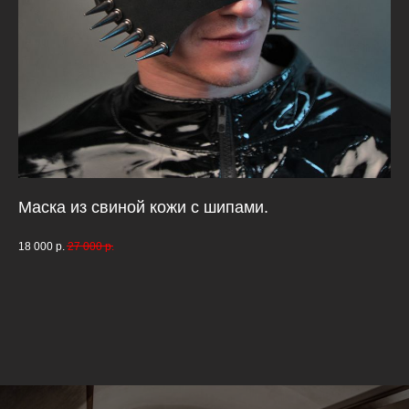
Маска из свиной кожи с шипами.
Ма
18 000
р.
27 000
р.
13 