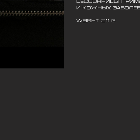
бессонницы, прим
и кожных заболеван
Weight: 211 g