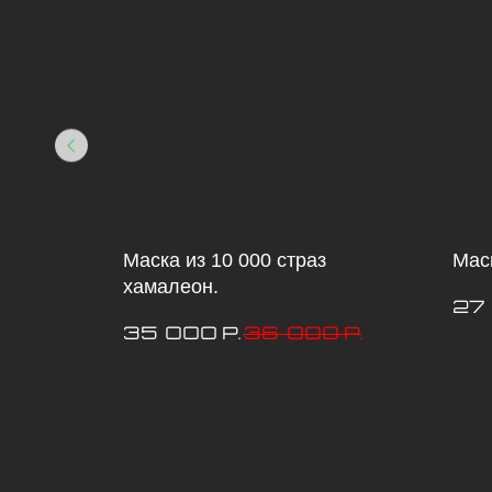
стыми
Маска из 10 000 страз
Маск
хамалеон.
27
35 000
36 000
.
р.
р.