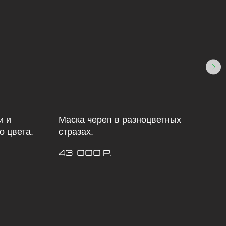
и и
Маска череп в разноцветных
Мас
о цвета.
стразах.
шип
ста
43 000
10
р.