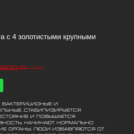
та с 4 золотистыми крупными
 600
р.
/
1 pc
- бактерицидные и
льные ,стабилизируется
стояние и повышается
вность, начинают нормально
ие органы, люди избавляются от