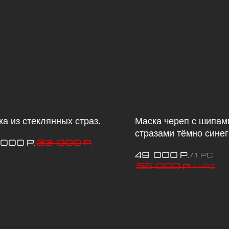
а из стеклянных страз.
Маска череп с шипам
стразами тёмно синег
 000
33 000
р.
р.
49 000
р.
/
1 pc
56 000
р.
/
1 pc