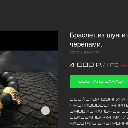
Браслет из шунги
черепами.
iRon Shop
4 000
4
р.
/
1 pc
Сделать заказ
Свойства шунгита 
противовоспалите
эмоциональное со
сексуальная акти
работать внутренн