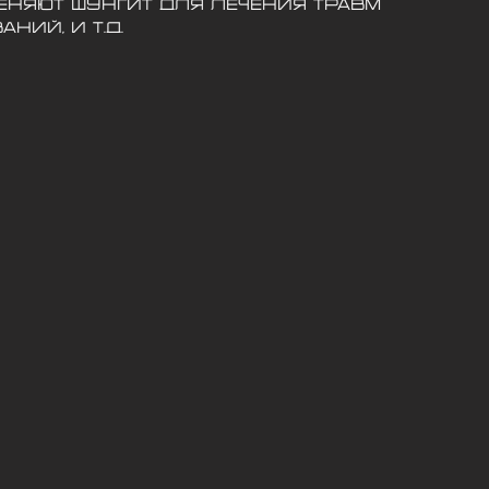
еняют шунгит для лечения травм
ий, и т.д.