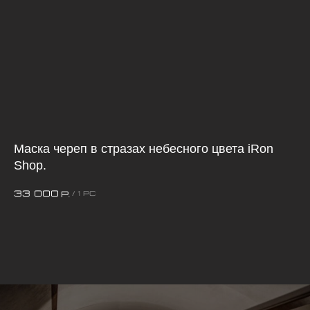
Маска череп в стразах небесного цвета iRon
Ма
Shop.
3
33 000
р.
/
1 pc