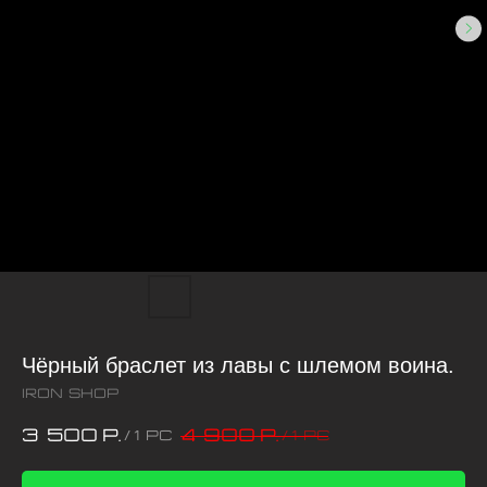
Чёрный браслет из лавы с шлемом воина.
iRon Shop
3 500
4 900
р.
р.
/
1 pc
/
1 pc