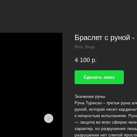
Браслет с руной 
iRon Shop
4 100
р.
Сделать заказ
Значение руны
Руна Турисаз – третья руна а
руной, которая несет кардина
к непростым испытаниям. Руна
— защита во всех сферах жиз
характер, но разрушения лишь 
разрушении нет слепой ярост