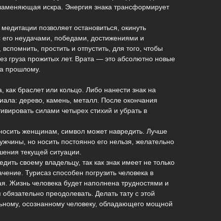
спламеняющая искра. Энергия знака трансформирует
в медитации позволяет остановиться, окинуть
с его неудачами, победами, достижениями и
 вспомнить, простить и отпустить, для того, чтобы
без груза прожитых лет. Врата — это абсолютно новые
та прошлому.
, как браслет или кольцо. Либо нанести знак на
иала: дерево, камень, металл. После окончания
тивировать силами четырех стихий и убрать в
 носить женщинам, символ может навредить. Лучше
мужчины, но носить постоянно его нельзя, желательно
шения текущей ситуации.
едить своему владельцу, так как знак имеет не только
ачение. Турисаз способен погрузить человека в
рая. Жизнь человека будет наполнена трудностями и
 обязательно преодолевать. Делать тату с этой
льному, осознанному человеку, обладающего мощной