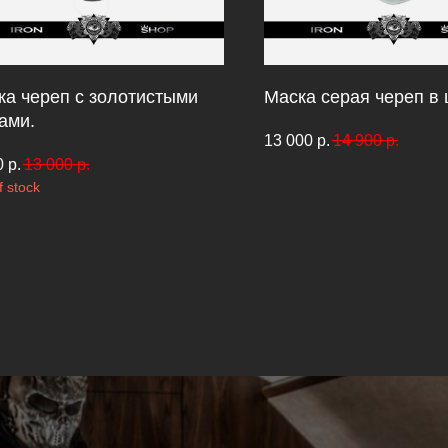
ка череп с золотистыми
Маска серая череп в
ами.
13 000
р.
14 900
р.
0
р.
13 000
р.
f stock