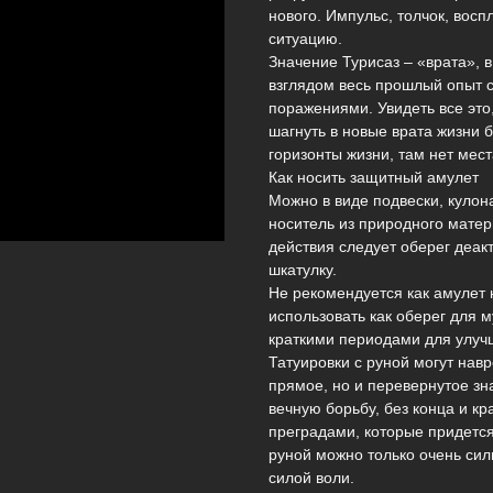
нового. Импульс, толчок, во
ситуацию.
Значение Турисаз – «врата», 
взглядом весь прошлый опыт 
поражениями. Увидеть все это,
шагнуть в новые врата жизни 
горизонты жизни, там нет мес
Как носить защитный амулет
Можно в виде подвески, кулона
носитель из природного матер
действия следует оберег деак
шкатулку.
Не рекомендуется как амулет
использовать как оберег для 
краткими периодами для улуч
Татуировки с руной могут навр
прямое, но и перевернутое зн
вечную борьбу, без конца и к
преградами, которые придется
руной можно только очень си
силой воли.