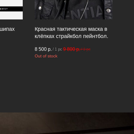
 шипах
Красная тактическая маска в
Мас
клёпках страйкбол пейнтбол.
27 
8 500
р.
9 800
р.
/
1 pc
/
1 pc
Out of stock