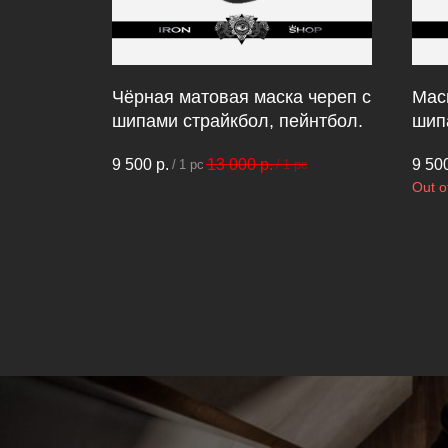
х
Чёрная матовая маска череп с
Мас
Shop.
шипами страйкбол, пейнтбол.
шип
9 500
р.
13 000
р.
9 50
/
1 pc
/
1 pc
Out o