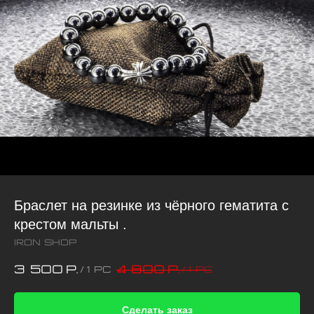
Браслет на резинке из чёрного гематита с
крестом мальты .
iRon Shop
3 500
4 800
р.
р.
/
1 pc
/
1 pc
Сделать заказ